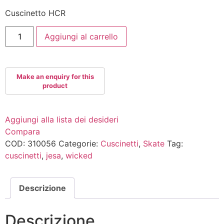
Cuscinetto HCR
CUSCINETTI
Aggiungi al carrello
WICKED
HCR
JESA-
SWISS
quantità
Aggiungi alla lista dei desideri
Compara
COD:
310056
Categorie:
Cuscinetti
,
Skate
Tag:
cuscinetti
,
jesa
,
wicked
Descrizione
Descrizione