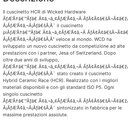
Il cuscinetto HCR di Wicked Hardware
ÃƒÆ’Ã†â€™Ãƒâ€ Ã¢â‚¬â„¢ÃƒÆ’Ã¢â‚¬Â ÃƒÂ¢Ã¢â€šÂ¬Ã¢â
Â¡ÃƒÆ’Ã¢â‚¬Å¡Ãƒâ€šÃ‚Â¨ il cuscinetto
piÃƒÆ’Ã†â€™Ãƒâ€ Ã¢â‚¬â„¢ÃƒÆ’Ã¢â‚¬Â ÃƒÂ¢Ã¢â€šÂ¬Ã¢
Â¡ÃƒÆ’Ã¢â‚¬Å¡Ãƒâ€šÃ‚Â¹ veloce al mondo. WCD ha
sviluppato un nuovo cuscinetto da competizione ad alte
prestazioni con i partner, Jesa of Switzerland. Dopo
oltre due anni di sviluppo,
ÃƒÆ’Ã†â€™Ãƒâ€ Ã¢â‚¬â„¢ÃƒÆ’Ã¢â‚¬Â ÃƒÂ¢Ã¢â€šÂ¬Ã¢â
Â¡ÃƒÆ’Ã¢â‚¬Å¡Ãƒâ€šÃ‚Â¨ stato creato il cuscinetto
Hybrid Ceramic Race (HCR). Realizzato con i migliori
materiali disponibili e con gli standard ISO P5. Ogni
singolo cuscinetto
ÃƒÆ’Ã†â€™Ãƒâ€ Ã¢â‚¬â„¢ÃƒÆ’Ã¢â‚¬Â ÃƒÂ¢Ã¢â€šÂ¬Ã¢â
Â¡ÃƒÆ’Ã¢â‚¬Å¡Ãƒâ€šÃ‚Â¨ sintonizzato in fabbrica per le
massime prestazioni assolute.