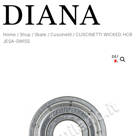
Vai
al
contenuto
Home
/
Shop
/
Skate
/
Cuscinetti
/ CUSCINETTI WICKED HCR
JESA-SWISS