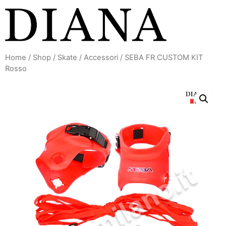
Vai
al
contenuto
Home
/
Shop
/
Skate
/
Accessori
/ SEBA FR CUSTOM KIT
Rosso