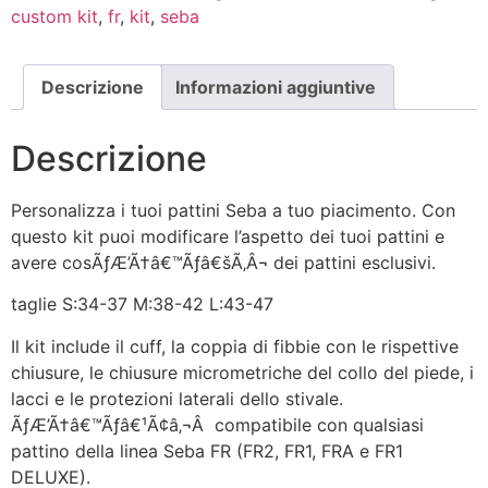
custom kit
,
fr
,
kit
,
seba
Descrizione
Informazioni aggiuntive
Descrizione
Personalizza i tuoi pattini Seba a tuo piacimento. Con
questo kit puoi modificare l’aspetto dei tuoi pattini e
avere cosÃƒÆ’Ã†â€™Ãƒâ€šÃ‚Â¬ dei pattini esclusivi.
taglie S:34-37 M:38-42 L:43-47
Il kit include il cuff, la coppia di fibbie con le rispettive
chiusure, le chiusure micrometriche del collo del piede, i
lacci e le protezioni laterali dello stivale.
ÃƒÆ’Ã†â€™Ãƒâ€¹Ã¢â‚¬Â compatibile con qualsiasi
pattino della linea Seba FR (FR2, FR1, FRA e FR1
DELUXE).