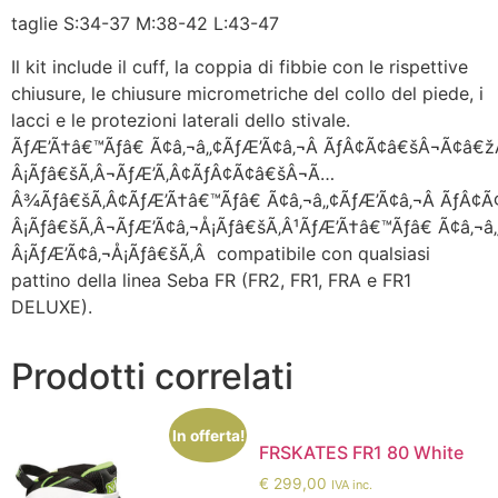
taglie S:34-37 M:38-42 L:43-47
Il kit include il cuff, la coppia di fibbie con le rispettive
chiusure, le chiusure micrometriche del collo del piede, i
lacci e le protezioni laterali dello stivale.
ÃƒÆ’Ã†â€™Ãƒâ€ Ã¢â‚¬â„¢ÃƒÆ’Ã¢â‚¬Â ÃƒÂ¢Ã¢â€šÂ¬Ã¢â€ž
Â¡Ãƒâ€šÃ‚Â¬ÃƒÆ’Ã‚Â¢ÃƒÂ¢Ã¢â€šÂ¬Ã…
Â¾Ãƒâ€šÃ‚Â¢ÃƒÆ’Ã†â€™Ãƒâ€ Ã¢â‚¬â„¢ÃƒÆ’Ã¢â‚¬Â ÃƒÂ¢
Â¡Ãƒâ€šÃ‚Â¬ÃƒÆ’Ã¢â‚¬Å¡Ãƒâ€šÃ‚Â¹ÃƒÆ’Ã†â€™Ãƒâ€ Ã¢â‚¬
Â¡ÃƒÆ’Ã¢â‚¬Å¡Ãƒâ€šÃ‚Â compatibile con qualsiasi
pattino della linea Seba FR (FR2, FR1, FRA e FR1
DELUXE).
Prodotti correlati
In offerta!
FRSKATES FR1 80 White
€
299,00
IVA inc.