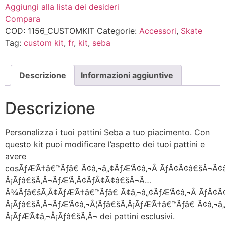
Aggiungi alla lista dei desideri
Compara
COD:
1156_CUSTOMKIT
Categorie:
Accessori
,
Skate
Tag:
custom kit
,
fr
,
kit
,
seba
Descrizione
Informazioni aggiuntive
Descrizione
Personalizza i tuoi pattini Seba a tuo piacimento. Con
questo kit puoi modificare l’aspetto dei tuoi pattini e
avere
cosÃƒÆ’Ã†â€™Ãƒâ€ Ã¢â‚¬â„¢ÃƒÆ’Ã¢â‚¬Â ÃƒÂ¢Ã¢â€šÂ¬Ã¢
Â¡Ãƒâ€šÃ‚Â¬ÃƒÆ’Ã‚Â¢ÃƒÂ¢Ã¢â€šÂ¬Ã…
Â¾Ãƒâ€šÃ‚Â¢ÃƒÆ’Ã†â€™Ãƒâ€ Ã¢â‚¬â„¢ÃƒÆ’Ã¢â‚¬Â ÃƒÂ¢
Â¡Ãƒâ€šÃ‚Â¬ÃƒÆ’Ã¢â‚¬Â¦Ãƒâ€šÃ‚Â¡ÃƒÆ’Ã†â€™Ãƒâ€ Ã¢â‚¬
Â¡ÃƒÆ’Ã¢â‚¬Å¡Ãƒâ€šÃ‚Â¬ dei pattini esclusivi.