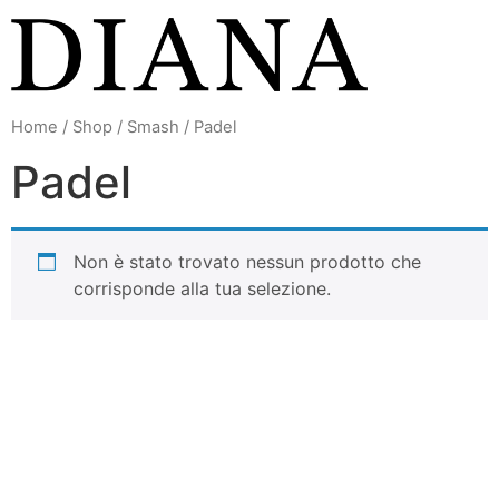
Vai
al
contenuto
Home
/
Shop
/
Smash
/ Padel
Padel
Non è stato trovato nessun prodotto che
corrisponde alla tua selezione.